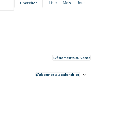
de
Chercher
Liste
Mois
Jour
vues
Évènement
Évènements
suivants
S’abonner au calendrier