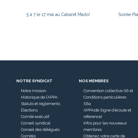
5 à 7 le 17 mai au Cabaret Mado!
Soirée Pl
NOTRE SYNDICAT
NOS MEMBRES
Notre mission
Convention collective S6 et
Historique de l’APPA
Conditions particulières
Statuts et règlements
S6a
Élections
APPAide (ligne d’écoute et
Comité exécutif
réference)
Conseil syndical
Infos pour les nouveaux
Conseil des délégués
membres
Comités
Obtenez votre carte de