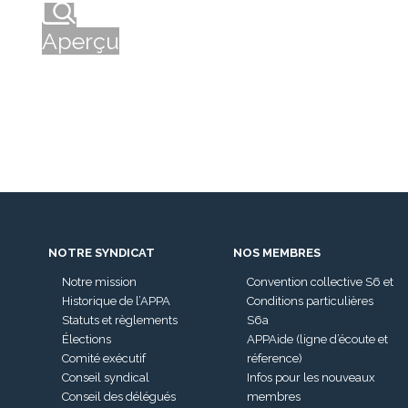
Aperçu
L’endroit à privilégier pour
acheter viagra
. Transactions en ligne sûres. L’endroit à privilégier pour
achete
. Informations claires et précises. L’endroit le plus sûr pour
via
. Sélection minutieuse des meilleurs fournisseurs. Choix de c
! Expertise et savoir-faire. Официальное
Lev casino
без установки Роскошное
casino Lev зеркало
с программой лояльности Обновлённое
Лев казино зерка
NOTRE SYNDICAT
NOS MEMBRES
с историей успеха Авторитетное
casino Lev бонус
с программой лояльности Яркие
игровые автоматы
Notre mission
Convention collective S6 et
с ярким дизайном Графические
игровые автоматы беспла
Historique de l’APPA
Conditions particulières
автоматы демо
Statuts et règlements
S6a
без скачивания
Élections
APPAide (ligne d’écoute et
Comité exécutif
réference)
Conseil syndical
Infos pour les nouveaux
Conseil des délégués
membres