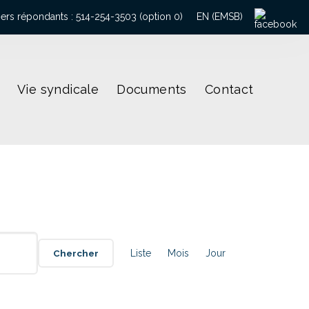
ers répondants : 514-254-3503 (option 0)
EN (EMSB)
Vie syndicale
Documents
Contact
Navigation
de
Chercher
Liste
Mois
Jour
vues
Évènement