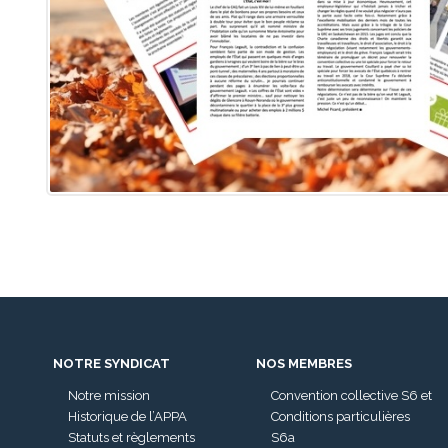
NOTRE SYNDICAT
NOS MEMBRES
Notre mission
Convention collective S6 et
Historique de l’APPA
Conditions particulières
Statuts et règlements
S6a